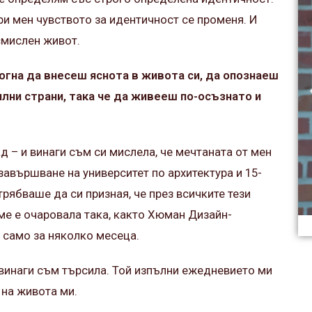
при мен чувството за идентичност се променя. И
смислен живот.
могна да внесеш яснота в живота си, да опознаеш
илни страни, така че да живееш по-осъзнато и
д – и винаги съм си мислела, че мечтаната от мен
авършване на университет по архитектура и 15-
рябваше да си призная, че през всичките тези
 ме е очаровала така, както Хюман Дизайн-
 само за няколко месеца.
винаги съм търсила. Той изпълни ежедневието ми
 на живота ми.