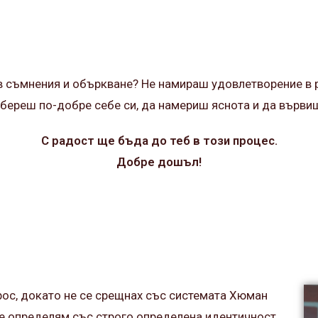
в съмнения и объркване? Не намираш удовлетворение в 
реш по-добре себе си, да намериш яснота и да вървиш 
С радост ще бъда до теб в този процес.
Добре дошъл!
рос, докато не се срещнах със системата Хюман
 се определям със строго определена идентичност.