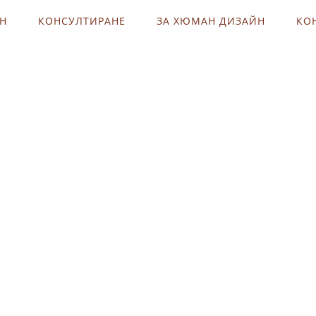
ЕН
КОНСУЛТИРАНЕ
ЗА ХЮМАН ДИЗАЙН
КО
ъркването – разгърни пълния си п