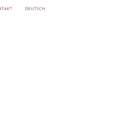
НТАКТ
DEUTSCH
отенциал с Хюман Дизайн.