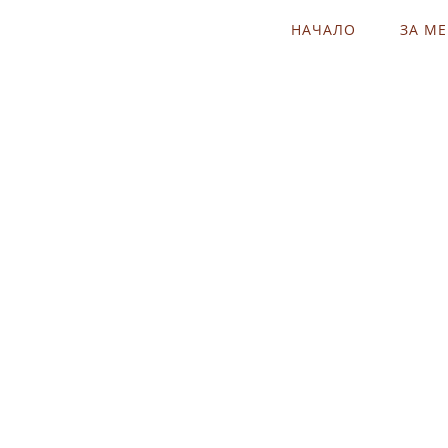
НАЧАЛО
ЗА М
Избери яснотата пред об