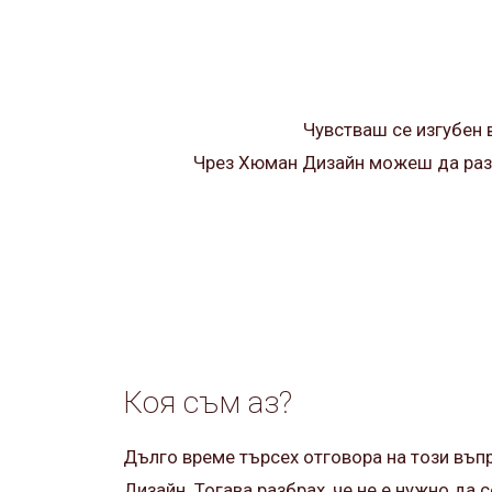
Чувстваш се изгубен 
Чрез Хюман Дизайн можеш да разбе
Коя съм аз?
Дълго време търсех отговора на този въп
Дизайн. Тогава разбрах, че не е нужно да