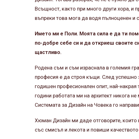
Всъщност, както при много други хора, и 
въпреки това мога да водя пълноценен и 
Името ми е Поли. Моята сила е да ти по
по-добре себе си и да откриеш своите с
щастливо.
Родена съм и съм израснала в големия гра
професия е да строя къщи. След успешно з
годишен професионален опит, най-накрая т
години работата ми на архитект никога не
Системата за Дизайн на Човека го направи
Хюман Дизайн ми даде отговорите, които 
със смисъл и лекота и повиши качеството