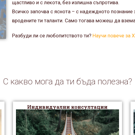
щастливо и с лекота, без излишна съпротива.
Всичко започва с яснота – с надеждното познание з
вродените ти таланти. Само тогава можеш да взема
Разбуди ли се любопитството ти?
Научи повече за
С какво мога да ти бъда полезна?
Индивидуални консултации