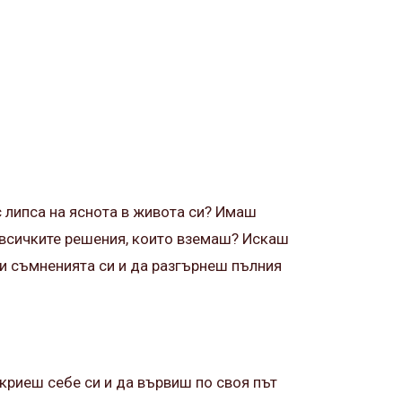
с липса на яснота в живота си? Имаш
 всичките решения, които вземаш? Искаш
и съмненията си и да разгърнеш пълния
криеш себе си и да вървиш по своя път