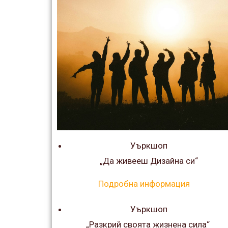
Уъркшоп
„Да живееш Дизайна си“
Подробна информация
Уъркшоп
„Разкрий своята жизнена сила“